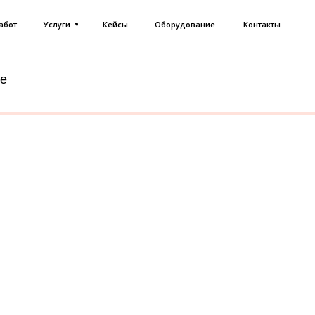
8 (800) 555-9
Услуги
Кейсы
Оборудование
Контакты
zakaz@souz-
re