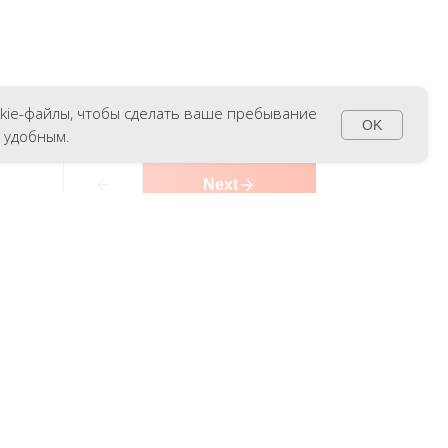
okie-файлы, чтобы сделать ваше пребывание
OK
 удобным.
Next
8 (800) 555-90-21
zakaz@souz-tehnika.ru
м
Политика конфиденциальности и
использования файлов "сookie"
Пользовательское соглашение