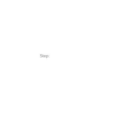
Step:
МЕНЮ
Комплек
Услуги
ИНН 9715408130
Кейсы
ОГРН 1217700507881
Оборуд