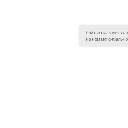
Сайт использует co
на нём максимально
КОМПЛЕКС УСЛУГ
с работ
Коммерческие проекты
Государственным учреждения
Частным лицам
ование